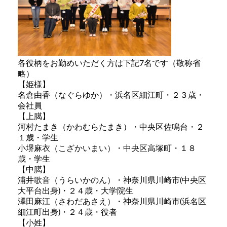
各役柄をお勤めいただく方は下記7名です（敬称省
略）
【姫様】
名倉由香（なぐらゆか）・浜名区細江町・２３歳・
会社員
【上臈】
河村たまき（かわむらたまき）・中央区佐鳴台・２
１歳・学生
小堺麻衣（こざかいまい）・中央区高塚町・１８
歳・学生
【中臈】
浦井歌音（うらいかのん）・神奈川県川崎市(中央区
大平台出身)・２４歳・大学院生
澤田麻江（さわだあさえ）・神奈川県川崎市(浜名区
細江町出身)・２４歳・役者
【小姓】