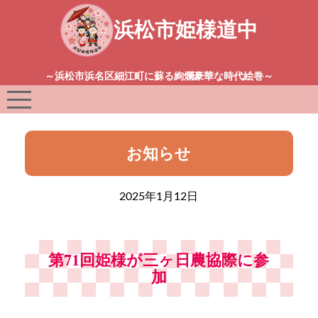
浜松市姫様道中
～浜松市浜名区細江町に蘇る絢爛豪華な時代絵巻～
お知らせ
2025年1月12日
第71回姫様が三ヶ日農協際に参
加